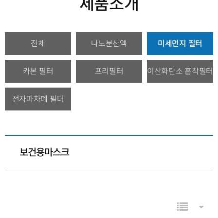
제품소개
제품소개 분류 목록
현재 분류
전체
나노분산액
미세먼지 필터
카본 필터
프리필터
이산화탄소 흡착필터
전자파차폐 필터
보건용마스크
컨텐츠 정보
목록
게시