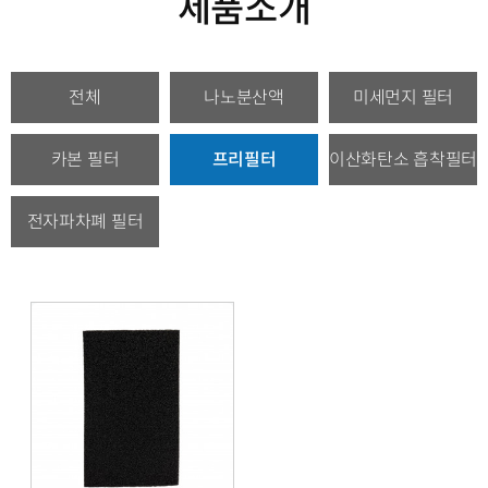
제품소개
제품소개 분류 목록
전체
나노분산액
미세먼지 필터
현재 분류
카본 필터
프리필터
이산화탄소 흡착필터
전자파차폐 필터