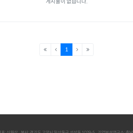
게시물이 없습니다.
(current)
1
대표: 신원상
본사: 경기도 고양시 일산동구 성석동 1029-5
기업부설연구소: 충남 