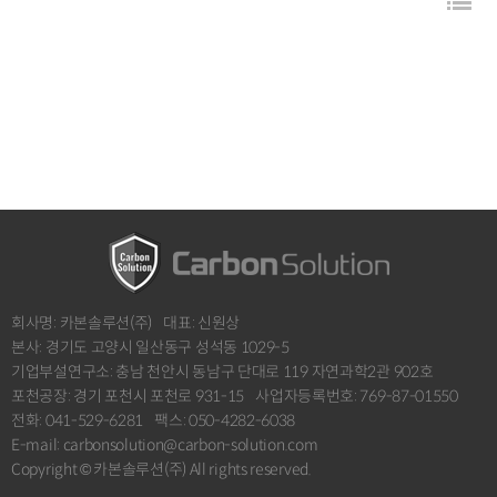
목
회사명: 카본솔루션(주)
대표: 신원상
본사: 경기도 고양시 일산동구 성석동 1029-5
기업부설연구소: 충남 천안시 동남구 단대로 119 자연과학2관 902호
포천공장: 경기 포천시 포천로 931-15
사업자등록번호: 769-87-01550
전화: 041-529-6281
팩스: 050-4282-6038
E-mail: carbonsolution@carbon-solution.com
Copyright © 카본솔루션(주) All rights reserved.